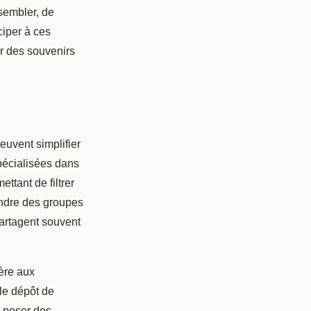
sembler, de
ciper à ces
er des souvenirs
uvent simplifier
pécialisées dans
ttant de filtrer
oindre des groupes
artagent souvent
ière aux
le dépôt de
à poser des