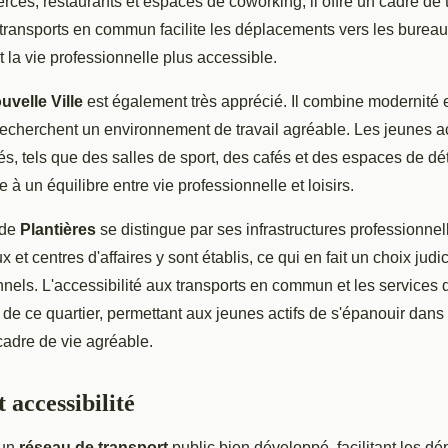
s, restaurants et espaces de coworking, il offre un cadre de tr
transports en commun facilite les déplacements vers les bureaux
t la vie professionnelle plus accessible.
uvelle Ville
est également très apprécié. Il combine modernité 
 recherchent un environnement de travail agréable. Les jeunes ac
és, tels que des salles de sport, des cafés et des espaces de dé
e à un équilibre entre vie professionnelle et loisirs.
 de
Plantières
se distingue par ses infrastructures professionnel
et centres d'affaires y sont établis, ce qui en fait un choix judi
nels. L'accessibilité aux transports en commun et les services 
it de ce quartier, permettant aux jeunes actifs de s'épanouir dans 
 cadre de vie agréable.
 accessibilité
'un
réseau de transport
public bien développé, facilitant les d