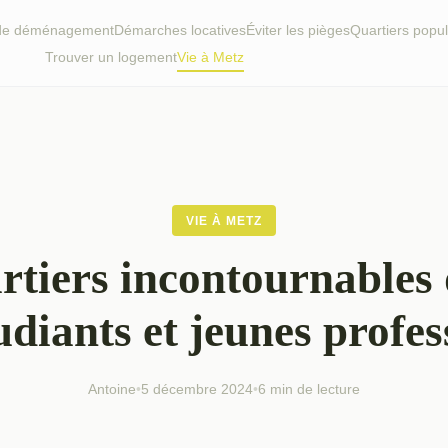
 de déménagement
Démarches locatives
Éviter les pièges
Quartiers popul
Trouver un logement
Vie à Metz
VIE À METZ
rtiers incontournables
udiants et jeunes profes
Antoine
•
5 décembre 2024
•
6 min de lecture