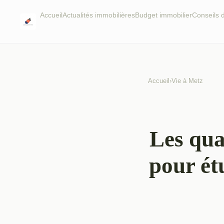
Accueil
Actualités immobilières
Budget immobilier
Conseils
Accueil
›
Vie à Metz
Les qua
pour ét