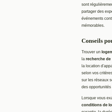
sont régulièreme
partager des expé
événements contri
mémorables.
Conseils po
Trouver un
logem
la
recherche de
la location d'app
selon vos critère
sur les réseaux 
des opportunités 
Lorsque vous exam
conditions de l
garantie, la duré