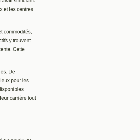
avail stimulant.
 et les centres
et commodités,
tifs y trouvent
tente. Cette
les. De
cieux pour les
disponibles
leur carrière tout
éplacements au