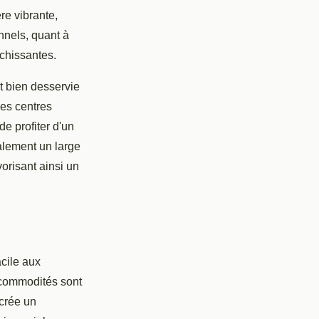
re vibrante,
nnels, quant à
ichissantes.
st bien desservie
les centres
de profiter d'un
alement un large
orisant ainsi un
acile aux
s commodités sont
 crée un