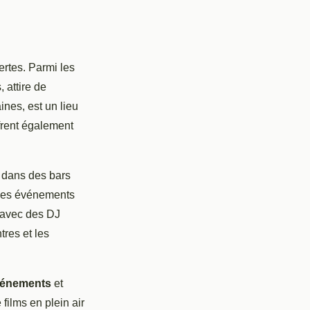
ertes. Parmi les
 attire de
nes, est un lieu
frent également
r dans des bars
 les événements
s avec des DJ
tres et les
énements
et
films en plein air