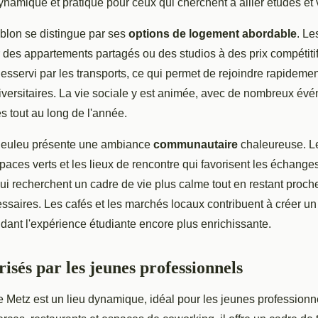
amique et pratique pour ceux qui cherchent à allier études et v
ablon se distingue par ses
options de logement abordable
. Le
 des appartements partagés ou des studios à des prix compétitif
sservi par les transports, ce qui permet de rejoindre rapidement
iversitaires. La vie sociale y est animée, avec de nombreux év
és tout au long de l'année.
Queuleu présente une ambiance
communautaire
chaleureuse. Le
paces verts et les lieux de rencontre qui favorisent les échanges
ui recherchent un cadre de vie plus calme tout en restant proch
saires. Les cafés et les marchés locaux contribuent à créer un
ant l'expérience étudiante encore plus enrichissante.
isés par les jeunes professionnels
 Metz est un lieu dynamique, idéal pour les jeunes professionn