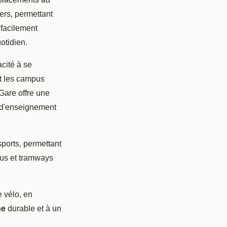
iers, permettant
 facilement
otidien.
acité à se
et les campus
 Gare offre une
s d'enseignement
sports, permettant
 bus et tramways
e vélo, en
ne
durable et à un