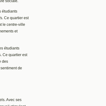
ie sociale.
s étudiants
s. Ce quartier est
 le centre-ville
énements et
s étudiants
. Ce quartier est
e des
 sentiment de
els. Avec ses