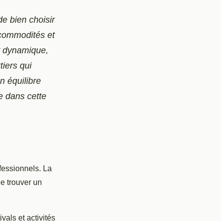
de bien choisir
 commodités et
t dynamique,
iers qui
n équilibre
ce dans cette
ofessionnels. La
de trouver un
als et activités