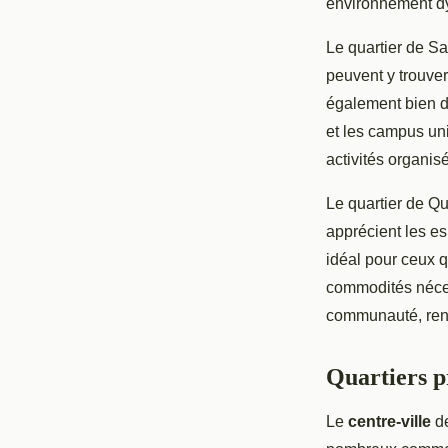
environnement dyn
Le quartier de S
peuvent y trouver
également bien de
et les campus un
activités organis
Le quartier de 
apprécient les es
idéal pour ceux q
commodités néces
communauté, rend
Quartiers pr
Le
centre-ville
de