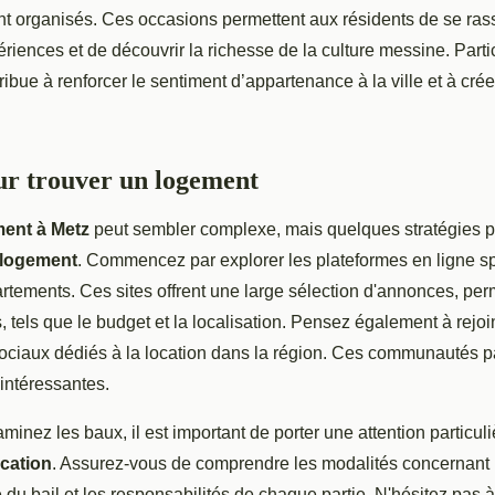
nt organisés. Ces occasions permettent aux résidents de se ras
riences et de découvrir la richesse de la culture messine. Parti
bue à renforcer le sentiment d’appartenance à la ville et à cré
ur trouver un logement
ent à Metz
peut sembler complexe, mais quelques stratégies pe
 logement
. Commencez par explorer les plateformes en ligne s
artements. Ces sites offrent une large sélection d'annonces, perme
s, tels que le budget et la localisation. Pensez également à rej
sociaux dédiés à la location dans la région. Ces communautés p
intéressantes.
inez les baux, il est important de porter une attention particul
ocation
. Assurez-vous de comprendre les modalités concernant 
e du bail et les responsabilités de chaque partie. N'hésitez pas 