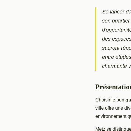
Se lancer da
son quartie
d'opportuni
des espaces 
sauront répo
entre études
charmante vi
Présentatio
Choisir le bon
qu
ville offre une di
environnement qu
Metz se distingu