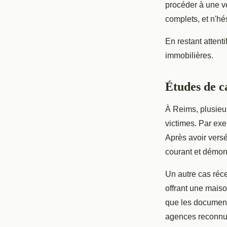
procéder à une vé
complets, et n'h
En restant attent
immobilières.
Études de c
À Reims, plusie
victimes. Par exe
Après avoir versé
courant et démontr
Un autre cas réc
offrant une maiso
que les documents
agences reconnue