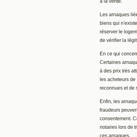
à la vente.
Les arnaques lié
biens qui n'exist
réserver le logeme
de vérifier la lég
En ce qui concern
Certaines arnaqu
à des prix très a
les acheteurs de 
reconnues et de 
Enfin, les arnaq
fraudeurs peuvent
consentement. Cel
notaires lors de t
ces arnaques.