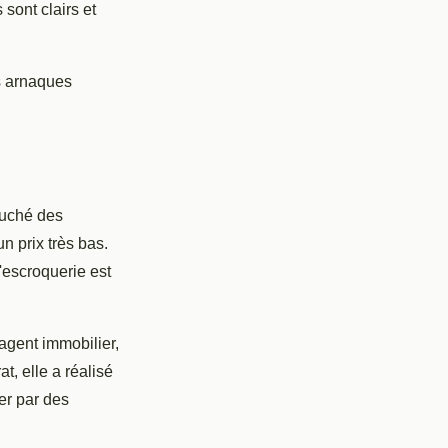
sont clairs et
es arnaques
ouché des
n prix très bas.
'escroquerie est
agent immobilier,
t, elle a réalisé
er par des