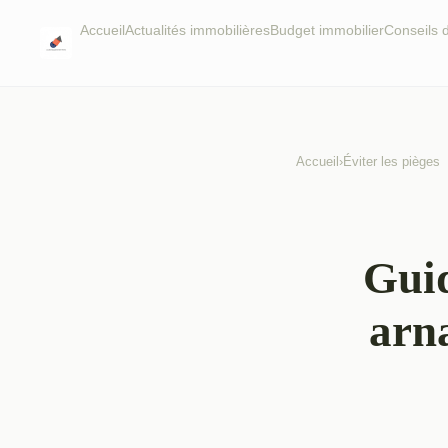
Accueil
Actualités immobilières
Budget immobilier
Conseils
Accueil
›
Éviter les pièges
Guid
arn