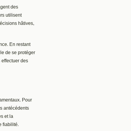
agent des
s utilisent
écisions hâtives,
nce. En restant
ible de se protéger
 effectuer des
damentaux. Pour
des antécédents
s et la
fiabilité.