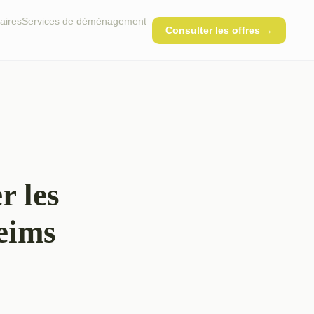
aires
Services de déménagement
Consulter les offres →
r les
eims