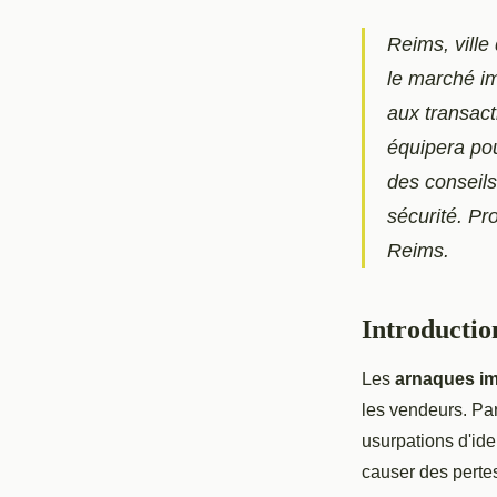
Reims, ville
le marché i
aux transact
équipera pou
des conseils
sécurité. Pr
Reims.
Introductio
Les
arnaques im
les vendeurs. Par
usurpations d'id
causer des pertes