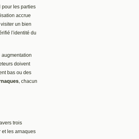
l pour les parties
lisation accrue
visiter un bien
fié l'identité du
e augmentation
heteurs doivent
ment bas ou des
arnaques
, chacun
vers trois
r et les arnaques