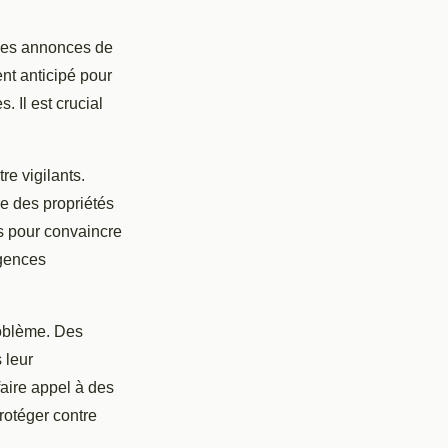
 des annonces de
nt anticipé pour
. Il est crucial
re vigilants.
e des propriétés
ts pour convaincre
agences
roblème. Des
 leur
faire appel à des
protéger contre