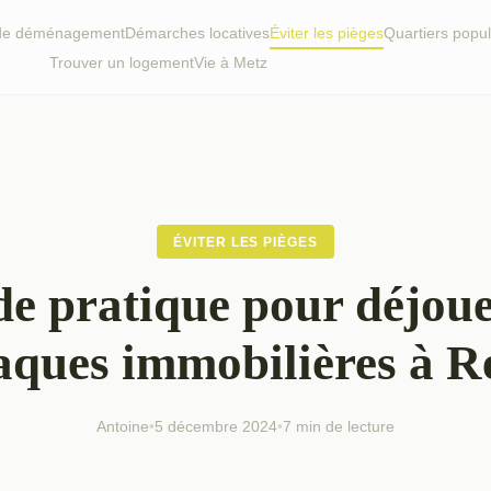
 de déménagement
Démarches locatives
Éviter les pièges
Quartiers popul
Trouver un logement
Vie à Metz
ÉVITER LES PIÈGES
e pratique pour déjoue
aques immobilières à R
Antoine
•
5 décembre 2024
•
7 min de lecture