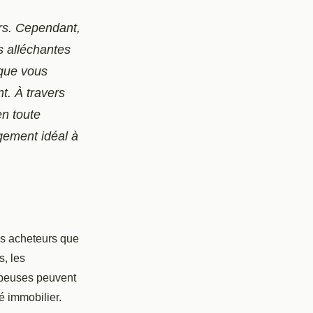
urs. Cependant,
s alléchantes
ique vous
t. À travers
en toute
ogement idéal à
es acheteurs que
s, les
mpeuses peuvent
é immobilier.