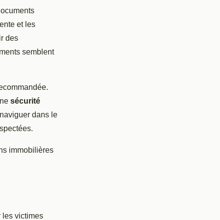
 documents
ente et les
ir des
léments semblent
nt recommandée.
une
sécurité
 naviguer dans le
espectées.
ns immobilières
 les victimes