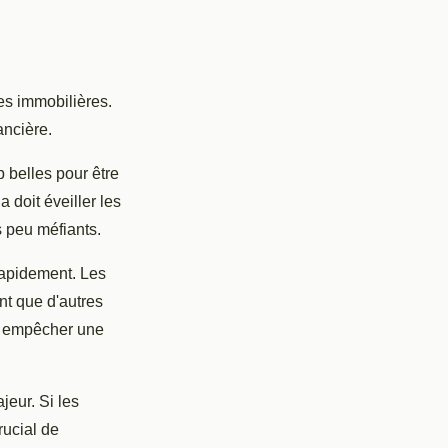
es immobilières.
ancière.
p belles pour être
 doit éveiller les
s peu méfiants.
 rapidement. Les
nt que d'autres
 à empêcher une
eur. Si les
rucial de